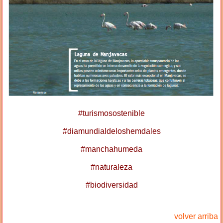
#turismosostenible
#diamundialdeloshemdales
#manchahumeda
#naturaleza
#biodiversidad
volver arriba