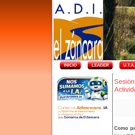
INICIO
LEADER
U.T.A
Sesión
Activi
Como par