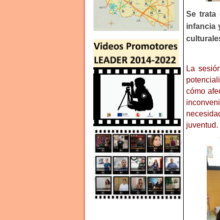
Se trata
infancia
culturale
La sesión
potencial
cómo afec
inconven
necesida
juventud.