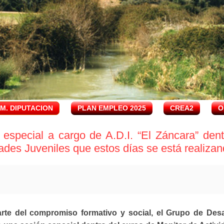
.M. DIPUTACION
PLAN EMPLEO 2025
CREA2
O
 especial a cargo de A.D.I. “El Záncara” den
dades Juveniles que estos días se está realiz
te del compromiso formativo y social, el Grupo de Desar