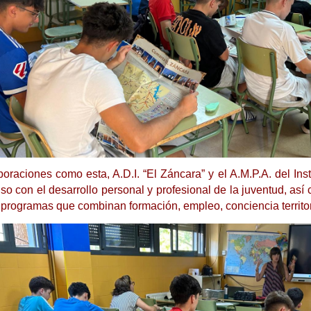
oraciones como esta, A.D.I. “El Záncara” y el A.M.P.A. del Ins
o con el desarrollo personal y profesional de la juventud, así 
programas que combinan formación, empleo, conciencia territoria