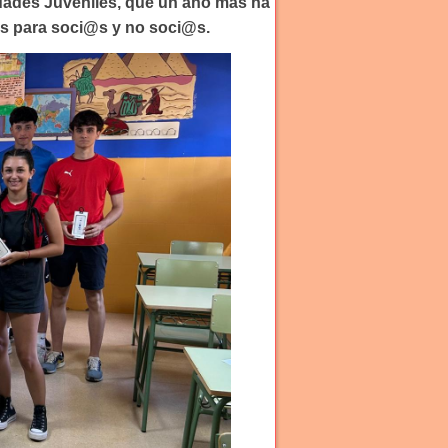
idades Juveniles, que un año más ha
ras para soci@s y no soci@s.