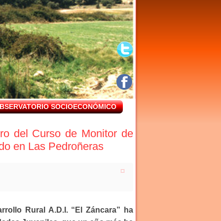
BSERVATORIO SOCIOECONÓMICO
tro del Curso de Monitor de
ando en Las Pedroñeras
rollo Rural A.D.I. “El Záncara” ha