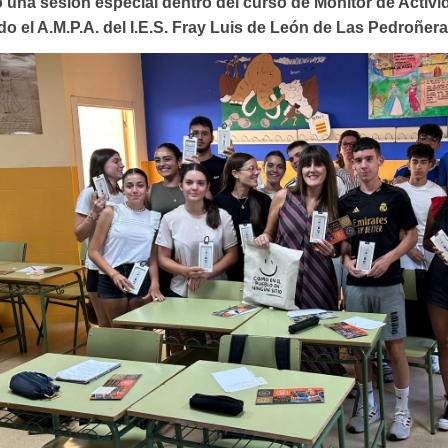
o una sesión especial dentro del curso de Monitor de Activ
do el A.M.P.A. del I.E.S. Fray Luis de León de Las Pedroñe