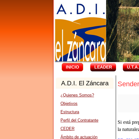
INICIO
LEADER
U.T.A
A.D.I. El Záncara
Sender
¿Quienes Somos?
Objetivos
Estructura
Perfil del Contratante
Si está pr
CEDER
la naturale
Ámbito de actuación