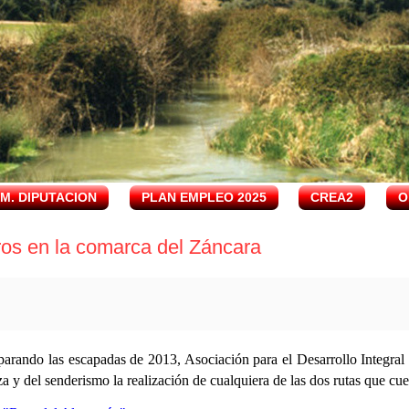
.M. DIPUTACION
PLAN EMPLEO 2025
CREA2
O
os en la comarca del Záncara
eparando las escapadas de 2013, Asociación para el Desarrollo Integra
za y del senderismo la realización de cualquiera de las dos rutas que cue