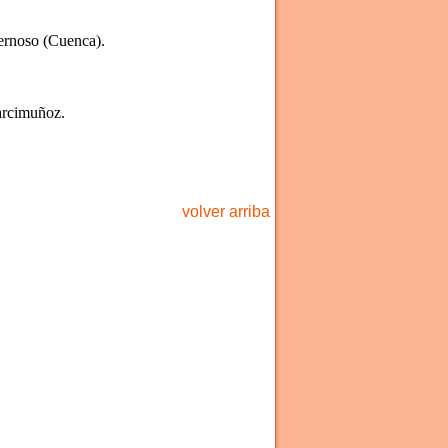
dernoso (Cuenca).
arcimuñoz.
volver arriba