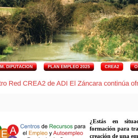
.M. DIPUTACION
PLAN EMPLEO 2025
CREA2
O
tro Red CREA2 de ADI El Záncara continúa ofr
¿Estás en situa
formación para tra
creación de una e