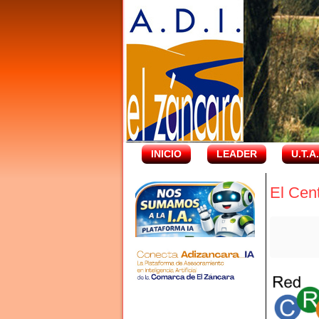
INICIO
LEADER
U.T.A
El Cen