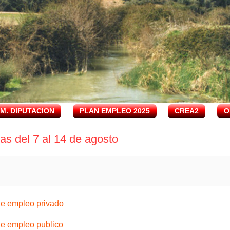
.M. DIPUTACION
PLAN EMPLEO 2025
CREA2
O
s del 7 al 14 de agosto
 de empleo privado
 de empleo publico