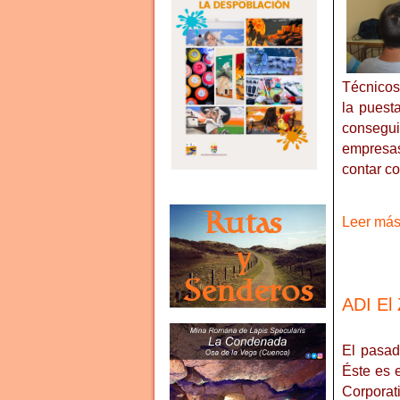
Técnicos
la puest
consegui
empresas
contar co
Leer más 
ADI El
El pasad
Éste es 
Corporat