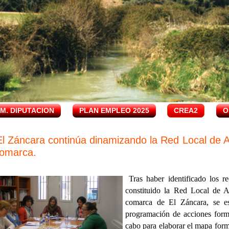
.M. DIPUTACION
PLAN EMPLEO 2025
CREA2
O
 El Záncara continúa dinamizando la Red Local de
Comarca.
Tras haber identificado los re
constituido la Red Local de 
comarca de El Záncara, se es
programación de acciones fo
cabo para elaborar el mapa forma