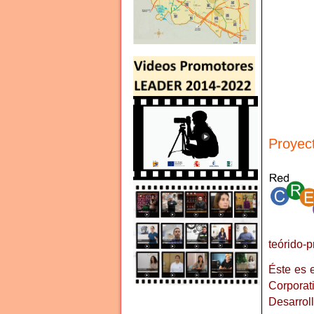
Proye
teórido-p
Éste es 
Corpora
Desarrol