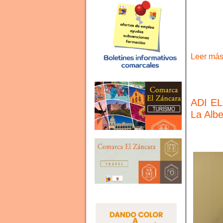
Leer más 
ADI EL
La Alb