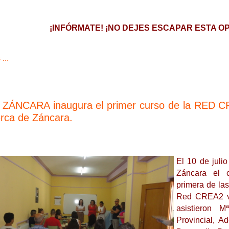
¡INFÓRMATE! ¡NO DEJES ESCAPAR ESTA O
...
 ZÁNCARA inaugura el primer curso de la RED CR
erca de Záncara.
El 10 de juli
Záncara el c
primera de la
Red CREA2 va
asistieron 
Provincial, A