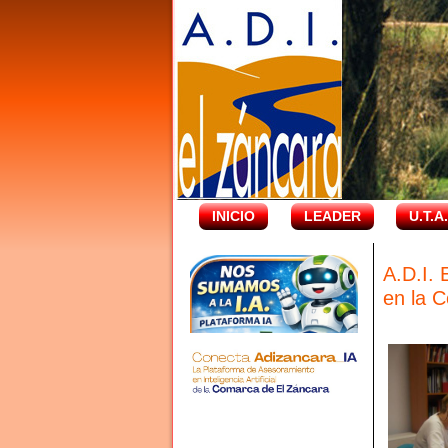
INICIO
LEADER
U.T.A
A.D.I.
en la 