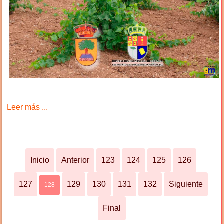
Leer más ...
Inicio
Anterior
123
124
125
126
127
129
130
131
132
Siguiente
128
Final