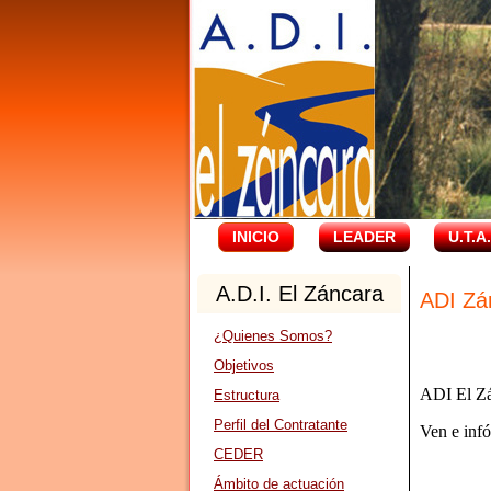
INICIO
LEADER
U.T.A
A.D.I. El Záncara
ADI Zá
¿Quienes Somos?
Objetivos
ADI El Zá
Estructura
Perfil del Contratante
Ven e infó
CEDER
Ámbito de actuación