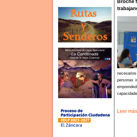
Broche f
trabajan
necesarios
personas i
emprended
capacidades
Leer más 