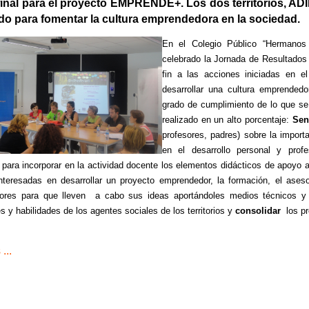
inal para el proyecto EMPRENDE+. Los dos territorios, AD
do para fomentar la cultura emprendedora en la sociedad.
En el Colegio Público “Hermano
celebrado la Jornada de Resultado
fin a las acciones iniciadas en 
desarrollar una cultura emprended
grado de cumplimiento de lo que se 
realizado en un alto porcentaje:
Sen
profesores, padres) sobre la import
en el desarrollo personal y profe
 para incorporar en la actividad docente los elementos didácticos de apoyo
nteresadas en desarrollar un proyecto emprendedor, la formación, el ases
ores para que lleven a cabo sus ideas aportándoles medios técnicos y
 y habilidades de los agentes sociales de los territorios y
consolidar
los p
...