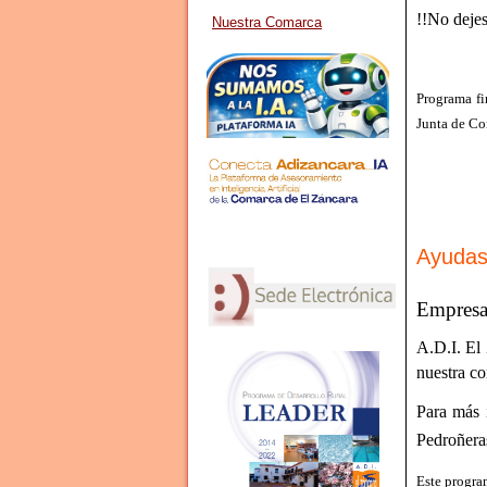
!!No dejes
Nuestra Comarca
Programa fi
Junta de Co
Ayudas
Empresar
A.D.I. El
nuestra co
Para más 
Pedroñera
Este progra