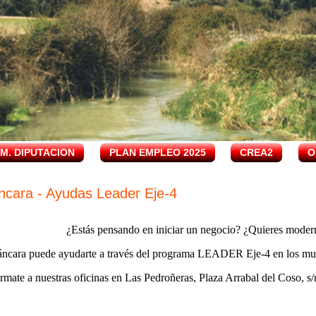
.M. DIPUTACION
PLAN EMPLEO 2025
CREA2
O
ncara - Ayudas Leader Eje-4
¿Estás pensando en iniciar un negocio? ¿Quieres moder
ncara puede ayudarte a través del programa LEADER Eje-4 en los mun
rmate a nuestras oficinas en Las Pedroñeras, Plaza Arrabal del Coso, s/