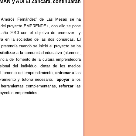
IMAN y ADI El Záncara, continuarán
s Amorós Fernández” de Las Mesas se ha
s del proyecto EMPRENDE+, con ello se pone
el año 2010 con el objetivo de promover y
ora en la sociedad de las dos comarcas. El
pretendía cuando se inició el proyecto se ha
sibilizar
a la comunidad educativa (alumnos,
ancia del fomento de la cultura emprendedora
sional del individuo,
dotar
de los medios
 al fomento del emprendimiento,
entrenar
a las
oramiento y tutoría necesario,
apoyar
a los
 herramientas complementarias,
reforzar
las
royectos emprendidos.