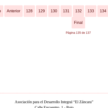
o
Anterior
128
129
130
131
132
133
134
Final
Página 135 de 137
Asociación para el Desarrollo Integral “El Záncara”
Calle Encuentro, 1 - Bajo