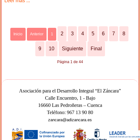
Leer más ...
2
3
4
5
6
7
8
Inicio
Anterior
1
9
10
Siguiente
Final
Página 1 de 44
Asociación para el Desarrollo Integral “El Záncara”
Calle Encuentro, 1 - Bajo
16660 Las Pedroñeras – Cuenca
Teléfono: 967 13 90 80
zancara@adizancara.es