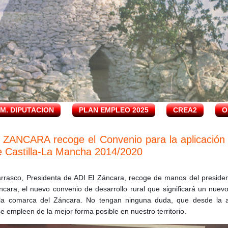
.M. DIPUTACION
PLAN EMPLEO 2025
CREA2
O
 ZANCARA recoge el Convenio para la aplicación
 Castilla-La Mancha 2014/2020
arrasco, Presidenta de ADI El Záncara, recoge de manos del preside
ncara, el nuevo convenio de desarrollo rural que significará un nuev
la comarca del Záncara. No tengan ninguna duda, que desde la a
e empleen de la mejor forma posible en nuestro territorio.