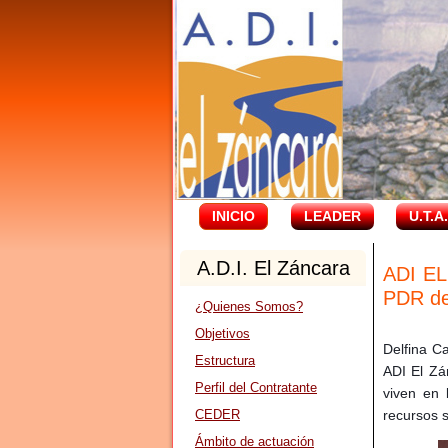
INICIO
LEADER
U.T.A
A.D.I. El Záncara
ADI EL
PDR de
¿Quienes Somos?
Objetivos
Delfina C
Estructura
ADI El Zá
Perfil del Contratante
viven en 
CEDER
recursos s
Ámbito de actuación