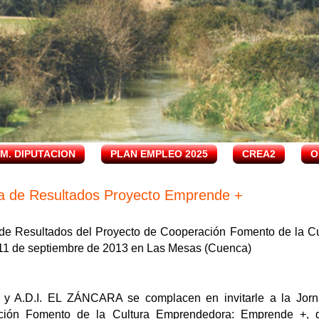
.M. DIPUTACION
PLAN EMPLEO 2025
CREA2
O
a de Resultados Proyecto Emprende +
de Resultados del Proyecto de Cooperación Fomento de la C
11 de septiembre de 2013 en Las Mesas (Cuenca)
y A.D.I. EL ZÁNCARA se complacen en invitarle a la Jorn
ción Fomento de la Cultura Emprendedora: Emprende +, q