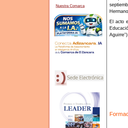
septiem
Nuestra Comarca
Hermanos
El acto 
Educació
Aguirre"
Formac