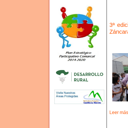
3ª edi
Záncar
Leer más 