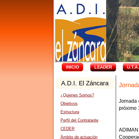
INICIO
LEADER
U.T.A
A.D.I. El Záncara
Jornad
¿Quienes Somos?
Jornada 
Objetivos
próximo 
Estructura
Perfil del Contratante
CEDER
ADIMAN 
Coopera
Ámbito de actuación