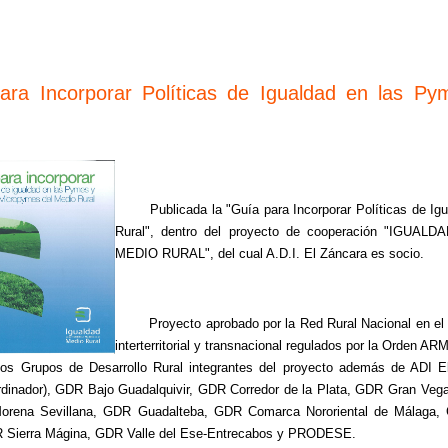
ara Incorporar Políticas de Igualdad en las P
Publicada la "Guía para Incorporar Políticas de I
Rural", dentro del proyecto de cooperación "I
MEDIO RURAL", del cual A.D.I. El Záncara es socio.
Proyecto aprobado por la Red Rural Nacional en el m
interterritorial y transnacional regulados por la Orden A
os Grupos de Desarrollo Rural integrantes del proyecto además de ADI E
rdinador), GDR Bajo Guadalquivir, GDR Corredor de la Plata, GDR Gran Veg
 Morena Sevillana, GDR Guadalteba, GDR Comarca Nororiental de Málaga
 Sierra Mágina, GDR Valle del Ese-Entrecabos y PRODESE.