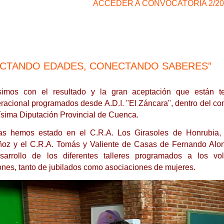
ACCEDER A CONVOCATORIA 2/20
CTANDO EDADES, CONECTANDO SABERES”
simos con el resultado y la gran aceptación que están te
eracional programados desde A.D.I. "El Záncara", dentro del co
ísima Diputación Provincial de Cuenca.
as hemos estado en el C.R.A. Los Girasoles de Honrubia, e
oz y el C.R.A. Tomás y Valiente de Casas de Fernando Alons
arrollo de los diferentes talleres programados a los vol
ones, tanto de jubilados como asociaciones de mujeres.