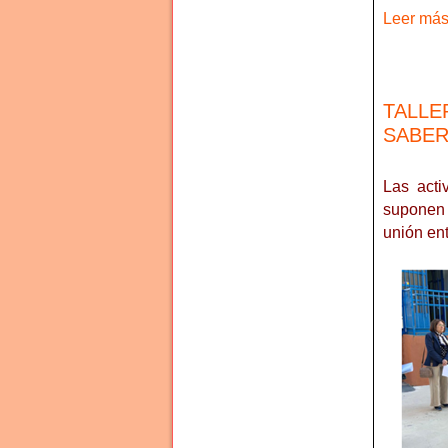
Leer más 
TALLE
SABER
Las acti
suponen 
unión en