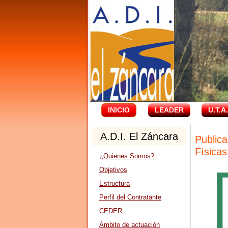
INICIO
LEADER
U.T.A
A.D.I. El Záncara
Public
Físicas
¿Quienes Somos?
Objetivos
Estructura
Perfil del Contratante
CEDER
Ámbito de actuación