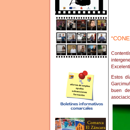
“CONE
Contentí
intergen
Excelent
Estos dí
Garcimuñ
buen des
asociaci