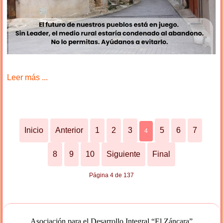
Leer más ...
Inicio
Anterior
1
2
3
5
6
7
4
8
9
10
Siguiente
Final
Página 4 de 137
Asociación para el Desarrollo Integral “El Záncara”