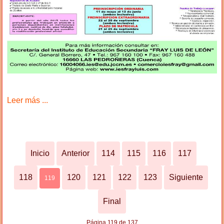
Leer más ...
Inicio
Anterior
114
115
116
117
118
120
121
122
123
Siguiente
119
Final
Página 119 de 137