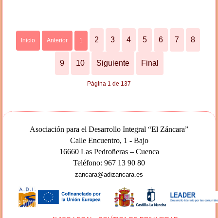
2
3
4
5
6
7
8
Inicio
Anterior
1
9
10
Siguiente
Final
Página 1 de 137
Asociación para el Desarrollo Integral “El Záncara”
Calle Encuentro, 1 - Bajo
16660 Las Pedroñeras – Cuenca
Teléfono: 967 13 90 80
zancara@adizancara.es