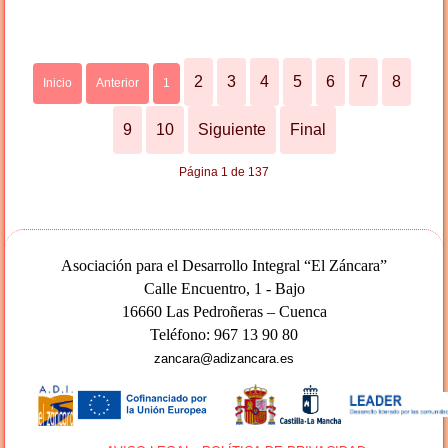
2
3
4
5
6
7
8
Inicio
Anterior
1
9
10
Siguiente
Final
Página 1 de 137
Asociación para el Desarrollo Integral “El Záncara”
Calle Encuentro, 1 - Bajo
16660 Las Pedroñeras – Cuenca
Teléfono: 967 13 90 80
zancara@adizancara.es