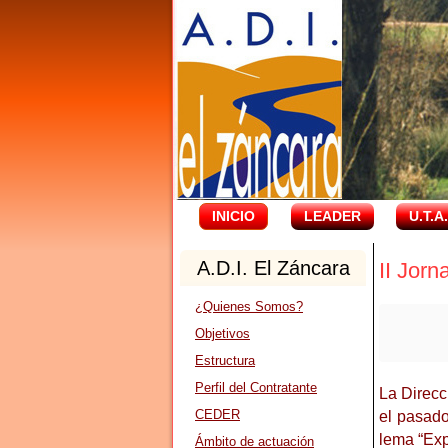
INICIO
LEADER
U.T.A
A.D.I. El Záncara
II Jor
¿Quienes Somos?
Objetivos
Estructura
Perfil del Contratante
La Direcc
CEDER
el pasad
lema “Exp
Ámbito de actuación