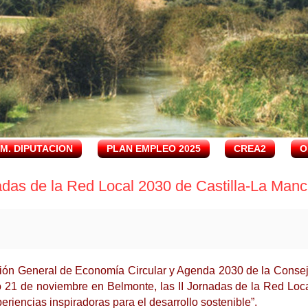
.M. DIPUTACION
PLAN EMPLEO 2025
CREA2
O
nadas de la Red Local 2030 de Castilla-La Man
ión General de Economía Circular y Agenda 2030 de la Conseje
o 21 de noviembre
en Belmonte
, las II Jornadas de la Red Lo
eriencias inspiradoras para el desarrollo sostenible”.