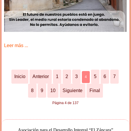
Leer más ...
Inicio
Anterior
1
2
3
5
6
7
4
8
9
10
Siguiente
Final
Página 4 de 137
Asociación para el Desarrollo Integral “El Záncara”